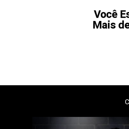
Você E
Mais de
C