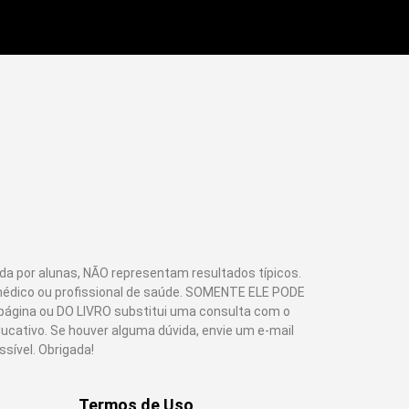
a por alunas, NÃO representam resultados típicos.
médico ou profissional de saúde. SOMENTE ELE PODE
 página ou DO LIVRO substitui uma consulta com o
ativo. Se houver alguma dúvida, envie um e-mail
sível. Obrigada!
Termos de Uso