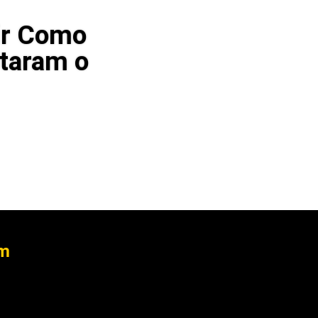
ir Como
staram o
em