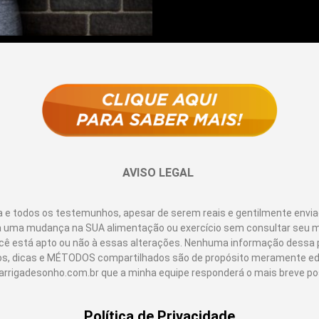
AVISO LEGAL
 e todos os testemunhos, apesar de serem reais e gentilmente enviad
a uma mudança na SUA alimentação ou exercício sem consultar seu 
e você está apto ou não à essas alterações. Nenhuma informação dessa
s, dicas e MÉTODOS compartilhados são de propósito meramente educ
rrigadesonho.com.br que a minha equipe responderá o mais breve pos
Política de Privacidade