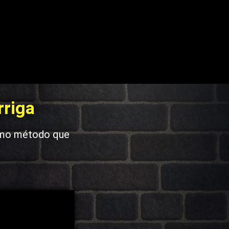
riga
esmo método que