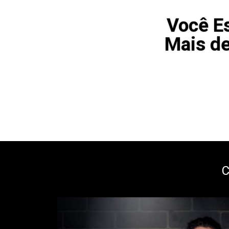
Você E
Mais de
C