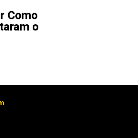
ir Como
staram o
em