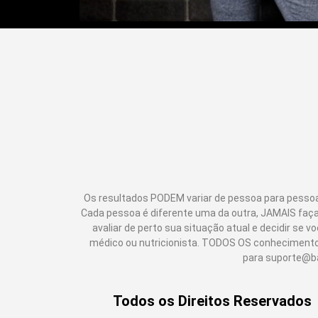
Os resultados PODEM variar de pessoa para pessoa
Cada pessoa é diferente uma da outra, JAMAIS faç
avaliar de perto sua situação atual e decidir s
médico ou nutricionista. TODOS OS conhecimento
para suporte@ba
Todos os Direitos Reservados