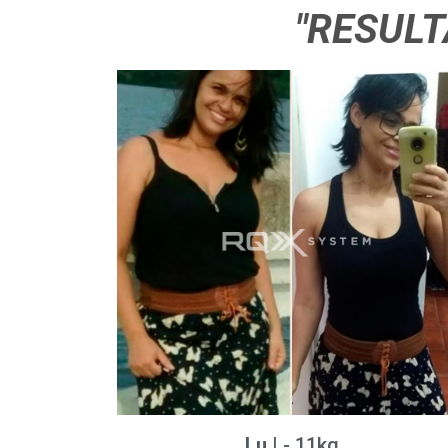
"RESULT
Lu
| - 11kg