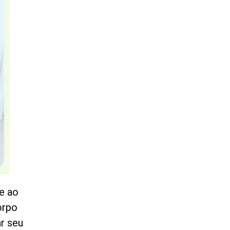
ve ao
orpo
r seu