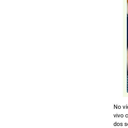
No ví
vivo 
dos s