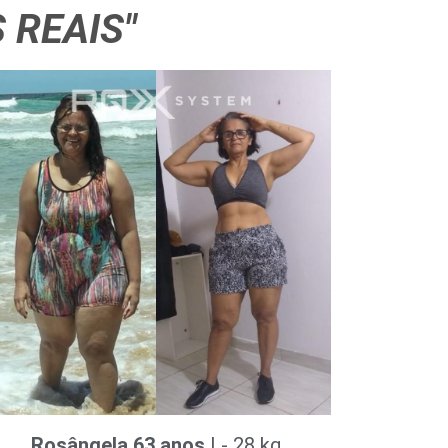
 REAIS"
Rosângela 63 anos
| - 28 kg