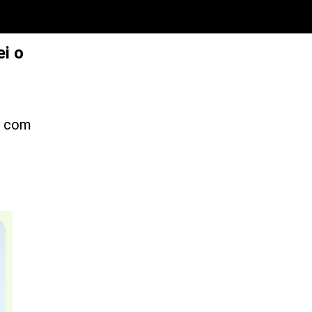
i o
r com