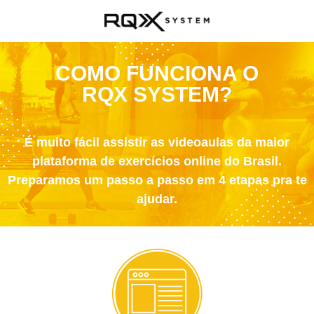
COMO FUNCIONA O
RQX SYSTEM?
É muito fácil assistir as videoaulas da maior
plataforma de exercícios online do Brasil.
Preparamos um passo a passo em 4 etapas pra te
ajudar.