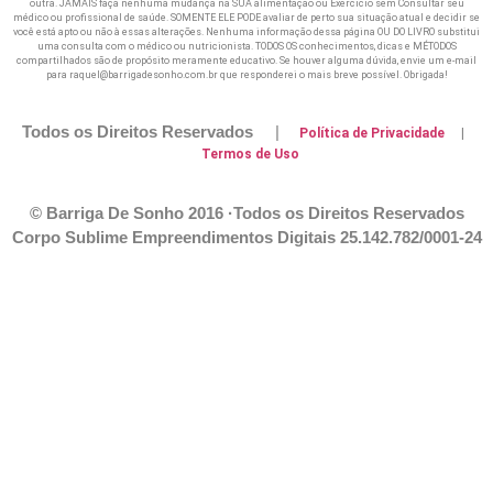
outra. JAMAIS faça nenhuma mudança na SUA alimentação ou Exercicio sem Consultar seu
médico ou profissional de saúde. SOMENTE ELE PODE avaliar de perto sua situação atual e decidir se
você está apto ou não à essas alterações. Nenhuma informação dessa página OU DO LIVRO substitui
uma consulta com o médico ou nutricionista. TODOS OS conhecimentos, dicas e MÉTODOS
compartilhados são de propósito meramente educativo. Se houver alguma dúvida, envie um e-mail
para raquel@barrigadesonho.com.br que responderei o mais breve possível. Obrigada!
Todos os Direitos Reservados
|
Política de Privacidade
|
Termos de Uso
© Barriga De Sonho 2016 ·Todos os Direitos Reservados
Corpo Sublime Empreendimentos Digitais
25.142.782/0001-24