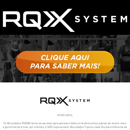
AVISO LEGAL
Os Resultados PODEM variar de pessoas para pessoa e todos os testemunhos, apesar de serem reais
e gentilmente enviar por clientes, A NÃO representam Resultados Típicos, cada Pessoa é diferente da