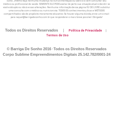
outra. JAMAIS faça nenhuma mudança na SUA alimentação ou Exercicio sem Consultar seu
médico ou profissional de saúde. SOMENTE ELE PODE avaliar de perto sua situação atual e decidir se
você está apto ou não à essas alterações. Nenhuma informação dessa página OU DO LIVRO substitui
uma consulta com o médico ou nutricionista. TODOS OS conhecimentos, dicas e MÉTODOS
compartilhados são de propósito meramente educativo. Se houver alguma dúvida, envie um e-mail
para raquel@barrigadesonho.com.br que responderei o mais breve possível. Obrigada!
Todos os Direitos Reservados
|
Política de Privacidade
|
Termos de Uso
© Barriga De Sonho 2016 ·Todos os Direitos Reservados
Corpo Sublime Empreendimentos Digitais
25.142.782/0001-24