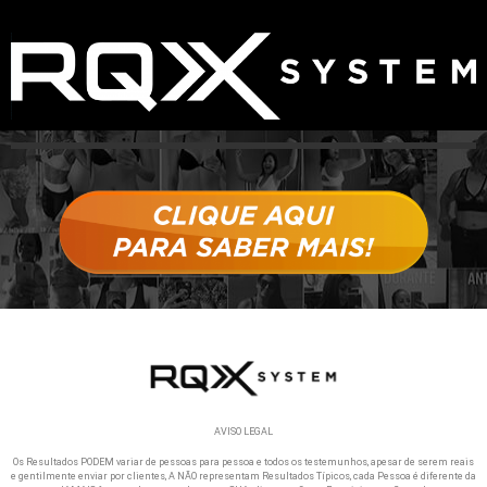
AVISO LEGAL
Os Resultados PODEM variar de pessoas para pessoa e todos os testemunhos, apesar de serem reais
e gentilmente enviar por clientes, A NÃO representam Resultados Típicos, cada Pessoa é diferente da