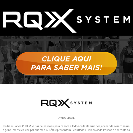
AVISO LEGAL
Os Resultados PODEM variar de pessoas para pessoa e todos os testemunhos, apesar de serem reais
e gentilmente enviar por clientes, A NÃO representam Resultados Típicos, cada Pessoa é diferente da