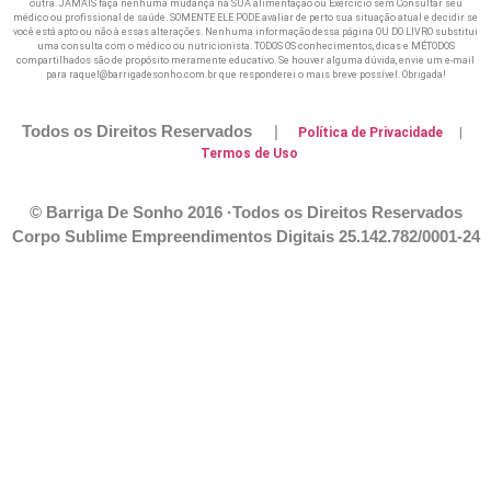
outra. JAMAIS faça nenhuma mudança na SUA alimentação ou Exercicio sem Consultar seu
médico ou profissional de saúde. SOMENTE ELE PODE avaliar de perto sua situação atual e decidir se
você está apto ou não à essas alterações. Nenhuma informação dessa página OU DO LIVRO substitui
uma consulta com o médico ou nutricionista. TODOS OS conhecimentos, dicas e MÉTODOS
compartilhados são de propósito meramente educativo. Se houver alguma dúvida, envie um e-mail
para raquel@barrigadesonho.com.br que responderei o mais breve possível. Obrigada!
Todos os Direitos Reservados
|
Política de Privacidade
|
Termos de Uso
© Barriga De Sonho 2016 ·Todos os Direitos Reservados
Corpo Sublime Empreendimentos Digitais
25.142.782/0001-24