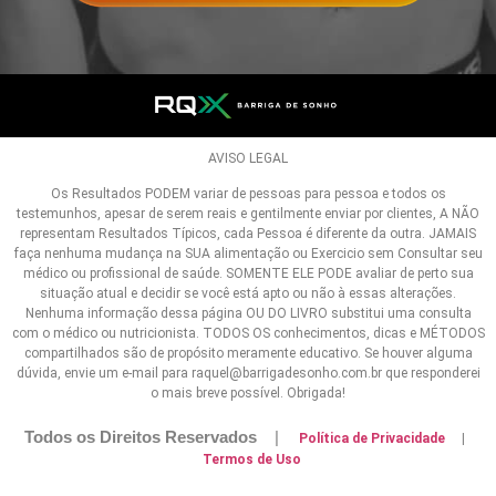
AVISO LEGAL
Os Resultados PODEM variar de pessoas para pessoa e todos os
testemunhos, apesar de serem reais e gentilmente enviar por clientes, A NÃO
representam Resultados Típicos, cada Pessoa é diferente da outra. JAMAIS
faça nenhuma mudança na SUA alimentação ou Exercicio sem Consultar seu
médico ou profissional de saúde. SOMENTE ELE PODE avaliar de perto sua
situação atual e decidir se você está apto ou não à essas alterações.
Nenhuma informação dessa página OU DO LIVRO substitui uma consulta
com o médico ou nutricionista. TODOS OS conhecimentos, dicas e MÉTODOS
compartilhados são de propósito meramente educativo. Se houver alguma
dúvida, envie um e-mail para raquel@barrigadesonho.com.br que responderei
o mais breve possível. Obrigada!
Todos os Direitos Reservados
|
Política de Privacidade
|
Termos de Uso