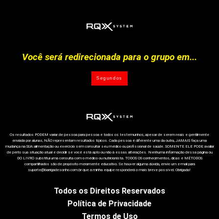
Você será redirecionada para o grupo em...
Segundos
Os resultados PODEM variar de pessoa para pessoa e todos os testemunhos, apesar de serem reais e gentilmente
enviada por alunas, NÃO representam resultados típicos. Cada pessoa é diferente uma da outra, JAMAIS faça uma
mudança na SUA alimentação ou exercício sem consultar seu médico ou profissional de saúde. SOMENTE ELE PODE avaliar
de perto sua situação atual e decidir se você está apto ou não à essas alterações. Nenhuma informação dessa página ou
DO LIVRO substitui uma consulta com o médico ou nutricionista. TODOS OS conhecimentos, dicas e MÉTODOS
compartilhados são de propósito meramente educativo. Se houver alguma dúvida, envie um e-mail para
suporte@barrigadesonho.com.br que a minha equipe responderá o mais breve possível. Obrigada!
Todos os Direitos Reservados
Política de Privacidade
Termos de Uso