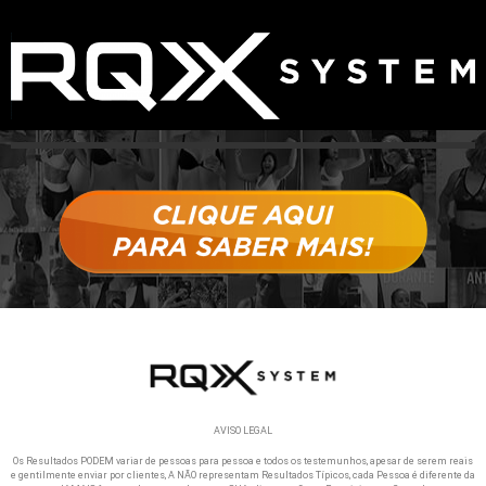
AVISO LEGAL
Os Resultados PODEM variar de pessoas para pessoa e todos os testemunhos, apesar de serem reais
e gentilmente enviar por clientes, A NÃO representam Resultados Típicos, cada Pessoa é diferente da