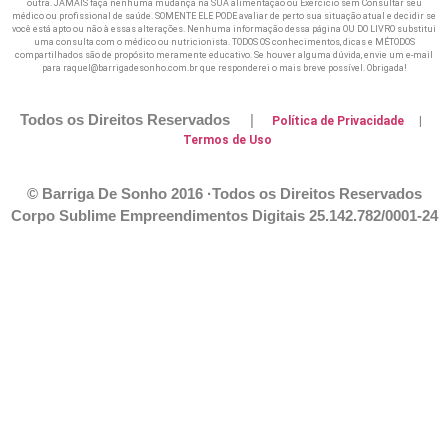
outra. JAMAIS faça nenhuma mudança na SUA alimentação ou Exercicio sem Consultar seu
médico ou profissional de saúde. SOMENTE ELE PODE avaliar de perto sua situação atual e decidir se
você está apto ou não à essas alterações. Nenhuma informação dessa página OU DO LIVRO substitui
uma consulta com o médico ou nutricionista. TODOS OS conhecimentos, dicas e MÉTODOS
compartilhados são de propósito meramente educativo. Se houver alguma dúvida, envie um e-mail
para raquel@barrigadesonho.com.br que responderei o mais breve possível. Obrigada!
Todos os Direitos Reservados
|
Política de Privacidade
|
Termos de Uso
© Barriga De Sonho 2016 ·Todos os Direitos Reservados
Corpo Sublime Empreendimentos Digitais
25.142.782/0001-24