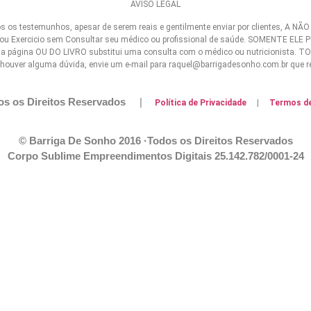
AVISO LEGAL
os testemunhos, apesar de serem reais e gentilmente enviar por clientes, A NÃO
Exercicio sem Consultar seu médico ou profissional de saúde. SOMENTE ELE PODE 
sa página OU DO LIVRO substitui uma consulta com o médico ou nutricionista.
houver alguma dúvida, envie um e-mail para raquel@barrigadesonho.com.br que re
os os Direitos Reservados
|
Política de Privacidade
|
Termos d
© Barriga De Sonho 2016 ·Todos os Direitos Reservados
Corpo Sublime Empreendimentos Digitais
25.142.782/0001-24