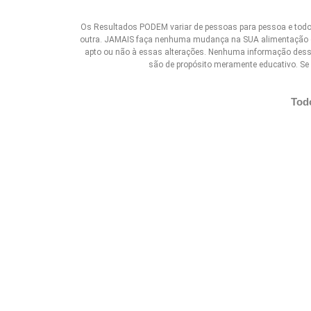
Os Resultados PODEM variar de pessoas para pessoa e todos 
outra. JAMAIS faça nenhuma mudança na SUA alimentação ou 
apto ou não à essas alterações. Nenhuma informação des
são de propósito meramente educativo. Se 
Tod