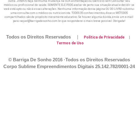
outra. JAMAIS faça nenhuma mudança na SUA alimentação ou Exercicio sem Consultar seu
médico ou profissional de saúde. SOMENTE ELE PODE avaliar de perto sua situação atual e decidir se
você está apto ou não à essas alterações. Nenhuma informação dessa página OU DO LIVRO substitui
uma consulta com o médico ou nutricionista. TODOS OS conhecimentos, dicas e MÉTODOS
compartilhados são de propósito meramente educativo. Se houver alguma dúvida, envie um e-mail
para raquel@barrigadesonho.com.br que responderei o mais breve possível. Obrigada!
Todos os Direitos Reservados
|
Política de Privacidade
|
Termos de Uso
© Barriga De Sonho 2016 ·Todos os Direitos Reservados
Corpo Sublime Empreendimentos Digitais
25.142.782/0001-24