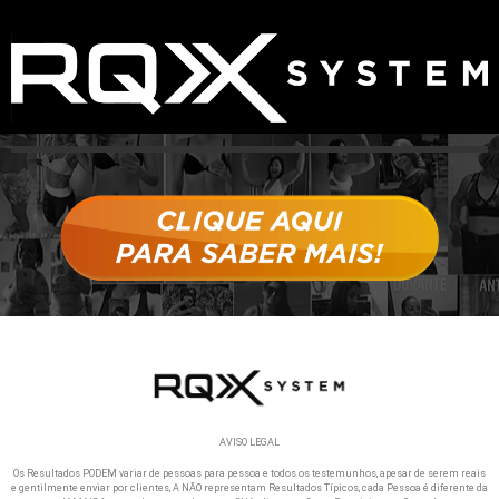
AVISO LEGAL
Os Resultados PODEM variar de pessoas para pessoa e todos os testemunhos, apesar de serem reais
e gentilmente enviar por clientes, A NÃO representam Resultados Típicos, cada Pessoa é diferente da