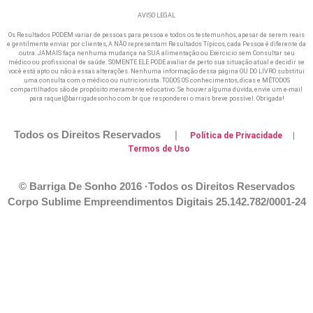
AVISO LEGAL
Os Resultados PODEM variar de pessoas para pessoa e todos os testemunhos, apesar de serem reais
e gentilmente enviar por clientes, A NÃO representam Resultados Típicos, cada Pessoa é diferente da
outra. JAMAIS faça nenhuma mudança na SUA alimentação ou Exercicio sem Consultar seu
médico ou profissional de saúde. SOMENTE ELE PODE avaliar de perto sua situação atual e decidir se
você está apto ou não à essas alterações. Nenhuma informação dessa página OU DO LIVRO substitui
uma consulta com o médico ou nutricionista. TODOS OS conhecimentos, dicas e MÉTODOS
compartilhados são de propósito meramente educativo. Se houver alguma dúvida, envie um e-mail
para raquel@barrigadesonho.com.br que responderei o mais breve possível. Obrigada!
Todos os Direitos Reservados
|
Política de Privacidade
|
Termos de Uso
© Barriga De Sonho 2016 ·Todos os Direitos Reservados
Corpo Sublime Empreendimentos Digitais
25.142.782/0001-24