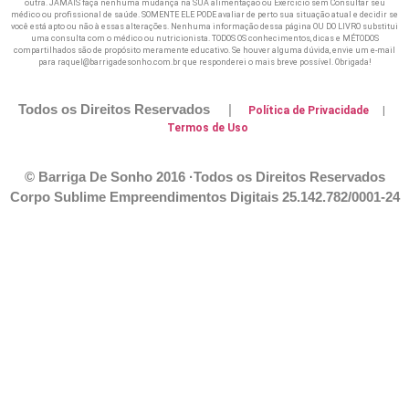
outra. JAMAIS faça nenhuma mudança na SUA alimentação ou Exercicio sem Consultar seu
médico ou profissional de saúde. SOMENTE ELE PODE avaliar de perto sua situação atual e decidir se
você está apto ou não à essas alterações. Nenhuma informação dessa página OU DO LIVRO substitui
uma consulta com o médico ou nutricionista. TODOS OS conhecimentos, dicas e MÉTODOS
compartilhados são de propósito meramente educativo. Se houver alguma dúvida, envie um e-mail
para raquel@barrigadesonho.com.br que responderei o mais breve possível. Obrigada!
Todos os Direitos Reservados
|
Política de Privacidade
|
Termos de Uso
© Barriga De Sonho 2016 ·Todos os Direitos Reservados
Corpo Sublime Empreendimentos Digitais
25.142.782/0001-24