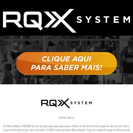
AVISO LEGAL
Os Resultados PODEM variar de pessoas para pessoa e todos os testemunhos, apesar de serem reais
e gentilmente enviar por clientes, A NÃO representam Resultados Típicos, cada Pessoa é diferente da