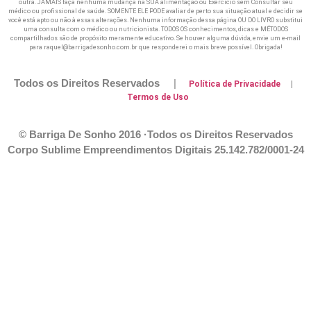
outra. JAMAIS faça nenhuma mudança na SUA alimentação ou Exercicio sem Consultar seu
médico ou profissional de saúde. SOMENTE ELE PODE avaliar de perto sua situação atual e decidir se
você está apto ou não à essas alterações. Nenhuma informação dessa página OU DO LIVRO substitui
uma consulta com o médico ou nutricionista. TODOS OS conhecimentos, dicas e MÉTODOS
compartilhados são de propósito meramente educativo. Se houver alguma dúvida, envie um e-mail
para raquel@barrigadesonho.com.br que responderei o mais breve possível. Obrigada!
Todos os Direitos Reservados
|
Política de Privacidade
|
Termos de Uso
© Barriga De Sonho 2016 ·Todos os Direitos Reservados
Corpo Sublime Empreendimentos Digitais
25.142.782/0001-24