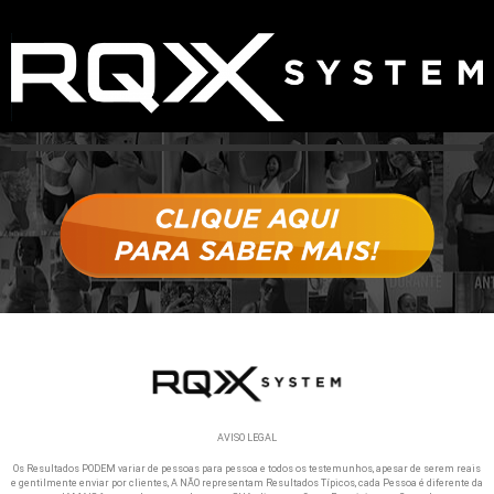
AVISO LEGAL
Os Resultados PODEM variar de pessoas para pessoa e todos os testemunhos, apesar de serem reais
e gentilmente enviar por clientes, A NÃO representam Resultados Típicos, cada Pessoa é diferente da